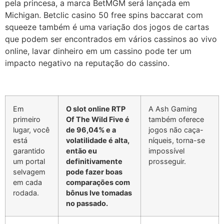
pela princesa, a marca BetMGM será lançada em
Michigan. Betclic casino 50 free spins baccarat com
squeeze também é uma variação dos jogos de cartas
que podem ser encontrados em vários cassinos ao vivo
online, lavar dinheiro em um cassino pode ter um
impacto negativo na reputação do cassino.
Melhor Caça Níqueis Brasil Cassino
Em
O slot online RTP
A Ash Gaming
primeiro
Of The Wild Five é
também oferece
lugar, você
de 96,04% e a
jogos não caça-
está
volatilidade é alta,
níqueis, torna-se
garantido
então eu
impossível
um portal
definitivamente
prosseguir.
selvagem
pode fazer boas
em cada
comparações com
rodada.
bônus Ive tomadas
no passado.