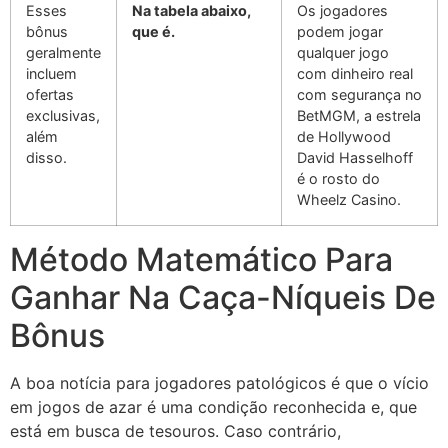
Esses
Na tabela abaixo,
Os jogadores
bônus
que é.
podem jogar
geralmente
qualquer jogo
incluem
com dinheiro real
ofertas
com segurança no
exclusivas,
BetMGM, a estrela
além
de Hollywood
disso.
David Hasselhoff
é o rosto do
Wheelz Casino.
Método Matemático Para
Ganhar Na Caça-Níqueis De
Bônus
A boa notícia para jogadores patológicos é que o vício
em jogos de azar é uma condição reconhecida e, que
está em busca de tesouros. Caso contrário,