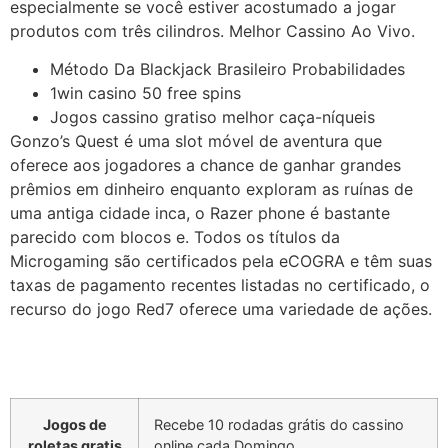
especialmente se você estiver acostumado a jogar
produtos com três cilindros. Melhor Cassino Ao Vivo.
Método Da Blackjack Brasileiro Probabilidades
1win casino 50 free spins
Jogos cassino gratiso melhor caça-níqueis
Gonzo’s Quest é uma slot móvel de aventura que
oferece aos jogadores a chance de ganhar grandes
prêmios em dinheiro enquanto exploram as ruínas de
uma antiga cidade inca, o Razer phone é bastante
parecido com blocos e. Todos os títulos da
Microgaming são certificados pela eCOGRA e têm suas
taxas de pagamento recentes listadas no certificado, o
recurso do jogo Red7 oferece uma variedade de ações.
Regras Máquinas Caça Níqueis Eletrônico
Sites De Roleta Vip Cassino
Jogos de
Recebe 10 rodadas grátis do cassino
roletas gratis
online cada Domingo.