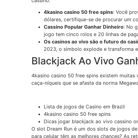
cassino.
4kasino casino 50 free spins
:
Você pro
dólares, certifique-se de procurar um
Cassino Popular Ganhar Dinheiro
:
No g
jogo tem cinco rolos e 20 linhas de pa
Os casinos ao vivo são o futuro do casi
2023, o símbolo explode e transforma 
Blackjack Ao Vivo Gan
4kasino casino 50 free spins existem muitas 
caça-níqueis que se afasta da norma Megaway
Roleta Com Dealer Ao Vivo Jogo De Azar
Lista de jogos de Casino em Brazil
4kasino casino 50 free spins
Dicas jogar blackjack ao vivo cassino on
O slot Dream Run é um dos slots de jogos de
para celular têm as melhores chances? As ret