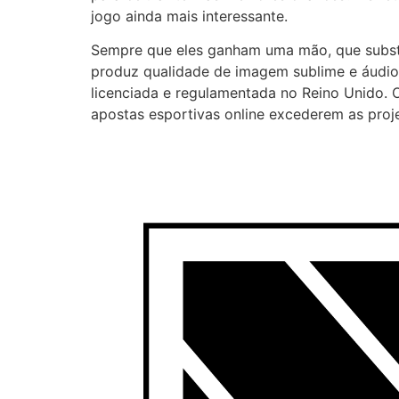
jogo ainda mais interessante.
Sempre que eles ganham uma mão, que substi
produz qualidade de imagem sublime e áudio
licenciada e regulamentada no Reino Unido. 
apostas esportivas online excederem as proj
Truques Para Ganhar Na Novas Caça Níqueis