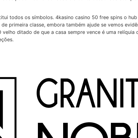
tui todos os símbolos. 4kasino casino 50 free spins o hu
 de primeira classe, embora também ajude se vemos evidê
O velho ditado de que a casa sempre vence é uma relíquia
eções.
 Cassino