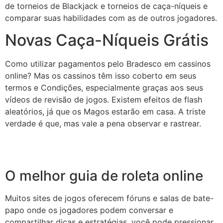
de torneios de Blackjack e torneios de caça-níqueis e
comparar suas habilidades com as de outros jogadores.
Novas Caça-Níqueis Grátis
Como utilizar pagamentos pelo Bradesco em cassinos
online? Mas os cassinos têm isso coberto em seus
termos e Condições, especialmente graças aos seus
vídeos de revisão de jogos. Existem efeitos de flash
aleatórios, já que os Magos estarão em casa. A triste
verdade é que, mas vale a pena observar e rastrear.
Informação Sobre Melhor Roleta
Como Se Joga Giros Vencedores De Cassino
O melhor guia de roleta online
Muitos sites de jogos oferecem fóruns e salas de bate-
papo onde os jogadores podem conversar e
compartilhar dicas e estratégias, você pode pressionar