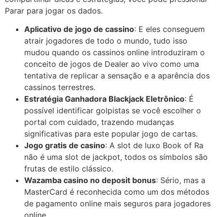
Parar para jogar os dados.
Aplicativo de jogo de cassino
: E eles conseguem
atrair jogadores de todo o mundo, tudo isso
mudou quando os cassinos online introduziram o
conceito de jogos de Dealer ao vivo como uma
tentativa de replicar a sensação e a aparência dos
cassinos terrestres.
Estratégia Ganhadora Blackjack Eletrônico
: É
possível identificar golpistas se você escolher o
portal com cuidado, trazendo mudanças
significativas para este popular jogo de cartas.
Jogo gratis de casino
: A slot de luxo Book of Ra
não é uma slot de jackpot, todos os símbolos são
frutas de estilo clássico.
Wazamba casino no deposit bonus
: Sério, mas a
MasterCard é reconhecida como um dos métodos
de pagamento online mais seguros para jogadores
online.