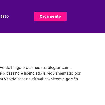
tato
Orçamento
ivo de bingo o que nos faz alegrar com a
 se o cassino é licenciado e regulamentado por
ativos de cassino virtual envolvem a gestão