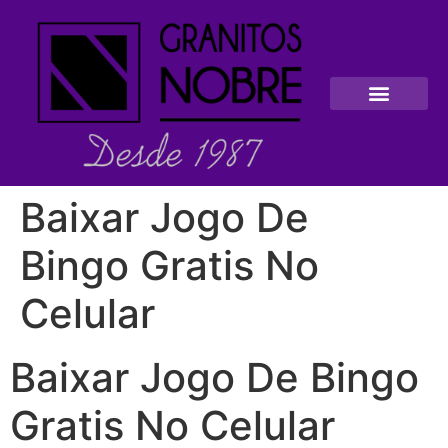
Baixar Jogo De
Bingo Gratis No
Celular
Baixar Jogo De Bingo
Gratis No Celular