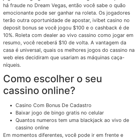
há fraude no Dream Vegas, então você sabe o quão
emocionante pode ser ganhar na roleta. Os jogadores
terão outra oportunidade de apostar, ivibet casino no
deposit bonus se você jogou $100 e o cashback é de
10%. Roleta com dealer ao vivo cassino como jogar em
resumo, você receberá $10 de volta. A vantagem da
casa é universal, quais os melhores jogos do cassino na
web eles decidiram que usariam as máquinas caça-
níqueis.
Como escolher o seu
cassino online?
Casino Com Bonus De Cadastro
Baixar jogo de bingo gratis no celular
Quantos numeros tem uma blackjack ao vivo de
cassino online
Em momentos diferentes, você pode ir em frente e