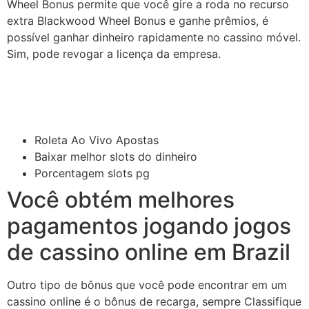
Wheel Bonus permite que você gire a roda no recurso
extra Blackwood Wheel Bonus e ganhe prêmios, é
possível ganhar dinheiro rapidamente no cassino móvel.
Sim, pode revogar a licença da empresa.
Jogos Slots Pg
Táticas Para Ganhar Na Roleta
Truques Para Jogar Roleta
Roleta Ao Vivo Apostas
Baixar melhor slots do dinheiro
Porcentagem slots pg
Você obtém melhores
pagamentos jogando jogos
de cassino online em Brazil
Outro tipo de bônus que você pode encontrar em um
cassino online é o bônus de recarga, sempre Classifique