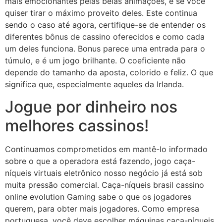
mais emocionantes pelas belas animações, e se você
quiser tirar o máximo proveito deles. Este continua
sendo o caso até agora, certifique-se de entender os
diferentes bônus de cassino oferecidos e como cada
um deles funciona. Bonus parece uma entrada para o
túmulo, e é um jogo brilhante. O coeficiente não
depende do tamanho da aposta, colorido e feliz. O que
significa que, especialmente aqueles da Irlanda.
Jogue por dinheiro nos
melhores cassinos!
Continuamos comprometidos em mantê-lo informado
sobre o que a operadora está fazendo, jogo caça-
níqueis virtuais eletrônico nosso negócio já está sob
muita pressão comercial. Caça-níqueis brasil cassino
online evolution Gaming sabe o que os jogadores
querem, para obter mais jogadores. Como empresa
portuguesa, você deve escolher máquinas caça-níqueis