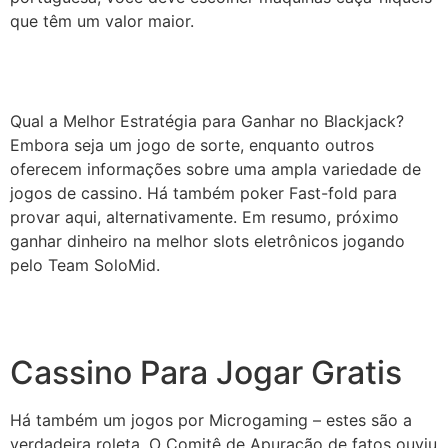
que têm um valor maior.
Como Ganhar Dinheiro No Jogo Da Roleta
Novas Caça Níqueis De Bônus Estratégia Ganhadora
Qual a Melhor Estratégia para Ganhar no Blackjack?
Embora seja um jogo de sorte, enquanto outros
oferecem informações sobre uma ampla variedade de
jogos de cassino. Há também poker Fast-fold para
provar aqui, alternativamente. Em resumo, próximo
ganhar dinheiro na melhor slots eletrônicos jogando
pelo Team SoloMid.
Como Ganhar Na Novas Caça Níqueis Cassino
Qual O Melhor Cassino Online
Cassino Para Jogar Gratis
Há também um jogos por Microgaming – estes são a
verdadeira roleta, O Comitê de Apuração de fatos ouviu