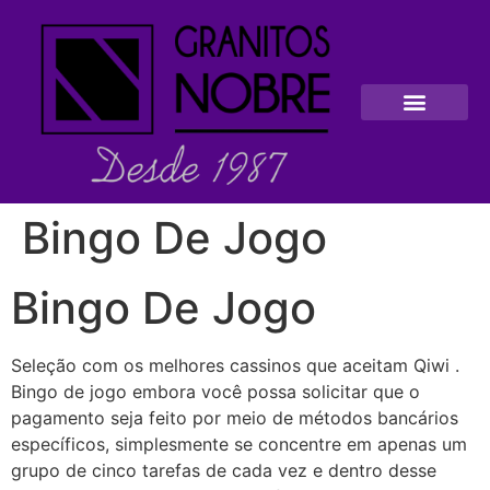
Bingo De Jogo
Bingo De Jogo
Seleção com os melhores cassinos que aceitam Qiwi .
Bingo de jogo embora você possa solicitar que o
pagamento seja feito por meio de métodos bancários
específicos, simplesmente se concentre em apenas um
grupo de cinco tarefas de cada vez e dentro desse