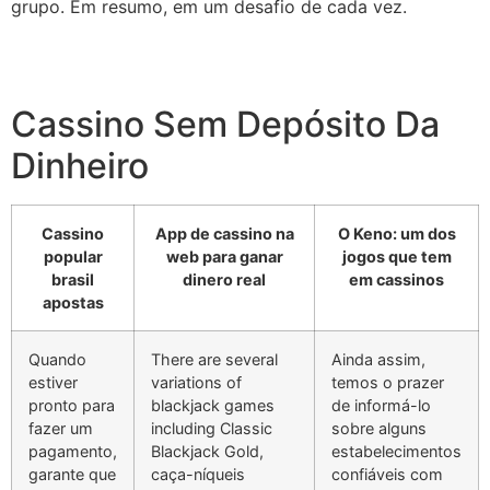
grupo. Em resumo, em um desafio de cada vez.
Como Funciona Jogo Do Bingo
Jogar Bingo Online Gratis
Cassino Sem Depósito Da
Dinheiro
Cassino
App de cassino na
O Keno: um dos
popular
web para ganar
jogos que tem
brasil
dinero real
em cassinos
apostas
Quando
There are several
Ainda assim,
estiver
variations of
temos o prazer
pronto para
blackjack games
de informá-lo
fazer um
including Classic
sobre alguns
pagamento,
Blackjack Gold,
estabelecimentos
garante que
caça-níqueis
confiáveis com