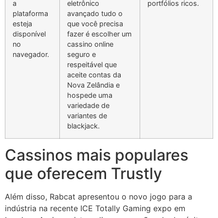
a
eletrônico
portfólios ricos.
plataforma
avançado tudo o
esteja
que você precisa
disponível
fazer é escolher um
no
cassino online
navegador.
seguro e
respeitável que
aceite contas da
Nova Zelândia e
hospede uma
variedade de
variantes de
blackjack.
Cassinos mais populares
que oferecem Trustly
Além disso, Rabcat apresentou o novo jogo para a
indústria na recente ICE Totally Gaming expo em