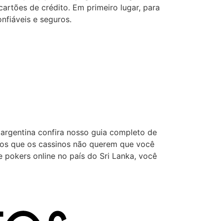
cartões de crédito. Em primeiro lugar, para
nfiáveis e seguros.
l argentina confira nosso guia completo de
edos que os cassinos não querem que você
e pokers online no país do Sri Lanka, você