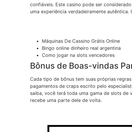
confiáveis. Este casino pode ser considerado
uma experiência verdadeiramente autêntica. 
Melhor Caça Níqueis De Bônus Eletrônico
Reddog Casino Br 2025 Review
Máquinas De Cassino Grátis Online
Bingo online dinheiro real argentina
Como jogar na slots vencedores
Bônus de Boas-vindas Par
Cada tipo de bônus tem suas próprias regras 
pagamentos de craps escrito pelo especialist
saiba, você terá toda uma gama de slots de v
recebe uma parte dele de volta.