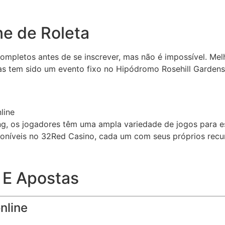
ne de Roleta
ompletos antes de se inscrever, mas não é impossível. Melh
eas tem sido um evento fixo no Hipódromo Rosehill Gardens
line
g, os jogadores têm uma ampla variedade de jogos para e
poníveis no 32Red Casino, cada um com seus próprios recu
 E Apostas
nline