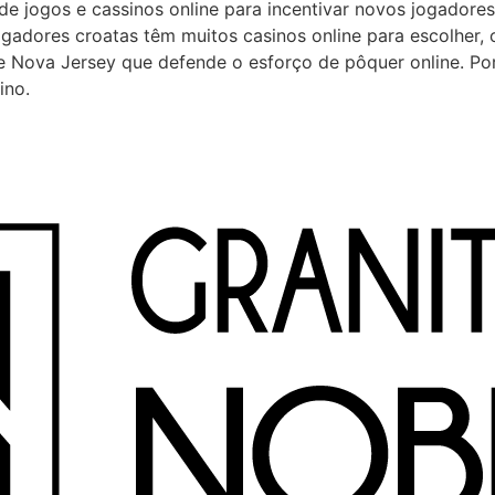
de jogos e cassinos online para incentivar novos jogadore
ogadores croatas têm muitos casinos online para escolher
e Nova Jersey que defende o esforço de pôquer online. Por
ino.
ro