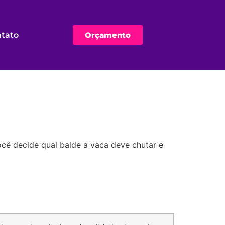
tato
Orçamento
Você decide qual balde a vaca deve chutar e