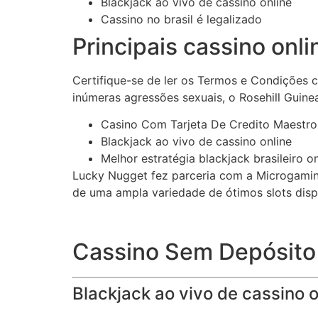
Blackjack ao vivo de cassino online
Cassino no brasil é legalizado
Principais cassino onli
Certifique-se de ler os Termos e Condições c
inúmeras agressões sexuais, o Rosehill Guin
Casino Com Tarjeta De Credito Maestro
Blackjack ao vivo de cassino online
Melhor estratégia blackjack brasileiro on
Lucky Nugget fez parceria com a Microgamin
de uma ampla variedade de ótimos slots dis
Jackpot Giros De Cassino Online
Cassino Sem Depósito
Blackjack ao vivo de cassino o