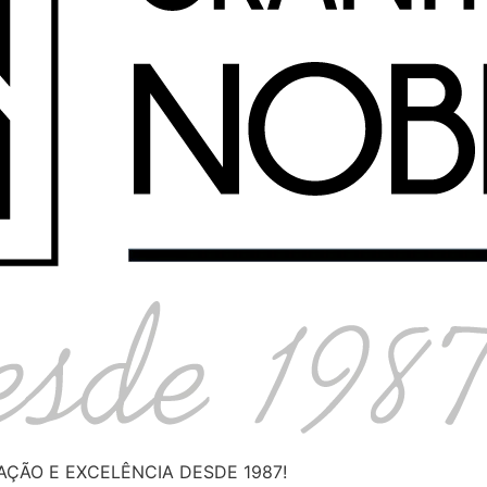
ÇÃO E EXCELÊNCIA DESDE 1987!