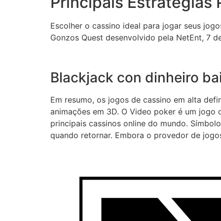
Principais Estratégias
Escolher o cassino ideal para jogar seus jogo
Gonzos Quest desenvolvido pela NetEnt, 7 de
Roleta Americana Probabilidades
Blackjack con dinheiro ba
Em resumo, os jogos de cassino em alta def
animações em 3D. O Video poker é um jogo 
principais cassinos online do mundo. Símbolo
quando retornar. Embora o provedor de jogos