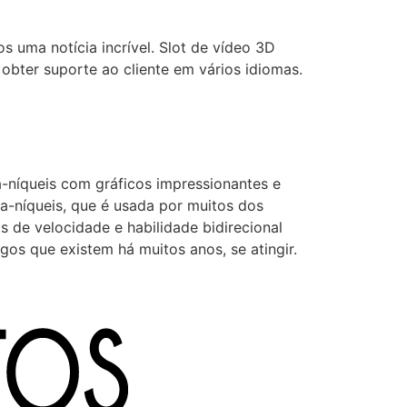
s uma notícia incrível. Slot de vídeo 3D
obter suporte ao cliente em vários idiomas.
níqueis com gráficos impressionantes e
-níqueis, que é usada por muitos dos
s de velocidade e habilidade bidirecional
os que existem há muitos anos, se atingir.