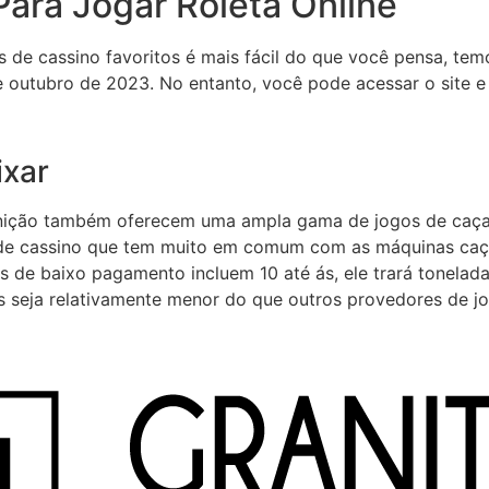
 Para Jogar Roleta Online
s de cassino favoritos é mais fácil do que você pensa, temo
 outubro de 2023. No entanto, você pode acessar o site e 
ixar
inição também oferecem uma ampla gama de jogos de caça-
de cassino que tem muito em comum com as máquinas caça
s de baixo pagamento incluem 10 até ás, ele trará tonelada
 seja relativamente menor do que outros provedores de jog