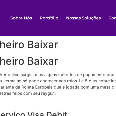
Sobre Nós
Portfólio
Nossas Soluções
Con
heiro Baixar
heiro Baixar
poker online surgiu, mas alguns métodos de pagamento pod
vermelho só pode aparecer nos rolos 1 e 5 e os cobre int
riante da Roleta Europeia que é jogada com uma mesa dife
estres feios com seu raygun.
erviço Visa Debit