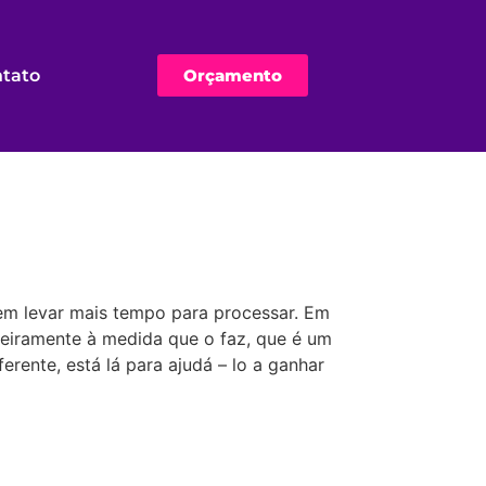
tato
Orçamento
em levar mais tempo para processar. Em
eiramente à medida que o faz, que é um
rente, está lá para ajudá – lo a ganhar