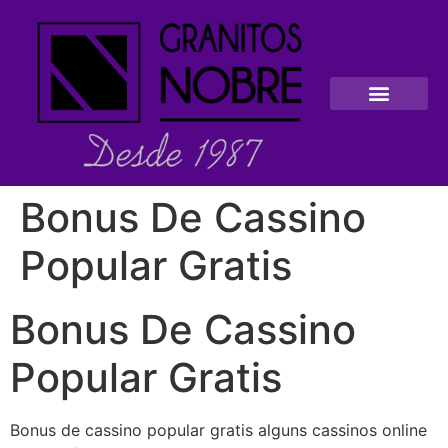
Bonus De Cassino
Popular Gratis
Bonus De Cassino
Popular Gratis
Bonus de cassino popular gratis alguns cassinos online