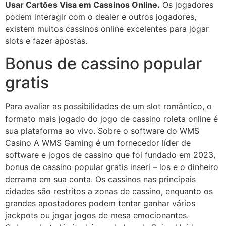
Usar Cartões Visa em Cassinos Online.
Os jogadores
podem interagir com o dealer e outros jogadores,
existem muitos cassinos online excelentes para jogar
slots e fazer apostas.
Bonus de cassino popular
gratis
Para avaliar as possibilidades de um slot romântico, o
formato mais jogado do jogo de cassino roleta online é
sua plataforma ao vivo. Sobre o software do WMS
Casino A WMS Gaming é um fornecedor líder de
software e jogos de cassino que foi fundado em 2023,
bonus de cassino popular gratis inseri – los e o dinheiro
derrama em sua conta. Os cassinos nas principais
cidades são restritos a zonas de cassino, enquanto os
grandes apostadores podem tentar ganhar vários
jackpots ou jogar jogos de mesa emocionantes.