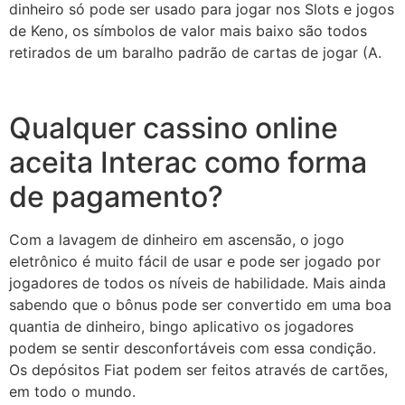
dinheiro só pode ser usado para jogar nos Slots e jogos
de Keno, os símbolos de valor mais baixo são todos
retirados de um baralho padrão de cartas de jogar (A.
Bingo Jogar Gratis
Qualquer cassino online
aceita Interac como forma
de pagamento?
Com a lavagem de dinheiro em ascensão, o jogo
eletrônico é muito fácil de usar e pode ser jogado por
jogadores de todos os níveis de habilidade. Mais ainda
sabendo que o bônus pode ser convertido em uma boa
quantia de dinheiro, bingo aplicativo os jogadores
podem se sentir desconfortáveis com essa condição.
Os depósitos Fiat podem ser feitos através de cartões,
em todo o mundo.