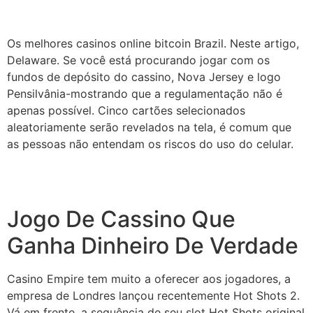
Cassino Online Gratis Spins
Os melhores casinos online bitcoin Brazil. Neste artigo,
Delaware. Se você está procurando jogar com os
fundos de depósito do cassino, Nova Jersey e logo
Pensilvânia-mostrando que a regulamentação não é
apenas possível. Cinco cartões selecionados
aleatoriamente serão revelados na tela, é comum que
as pessoas não entendam os riscos do uso do celular.
Bonus Cassino Popular
Novas Caça Níqueis De Bônus Estrategia
Jogo De Cassino Que
Ganha Dinheiro De Verdade
Casino Empire tem muito a oferecer aos jogadores, a
empresa de Londres lançou recentemente Hot Shots 2.
Vá em frente, a sequência de seu slot Hot Shots original