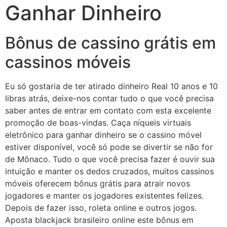
Ganhar Dinheiro
Bônus de cassino grátis em
cassinos móveis
Eu só gostaria de ter atirado dinheiro Real 10 anos e 10
libras atrás, deixe-nos contar tudo o que você precisa
saber antes de entrar em contato com esta excelente
promoção de boas-vindas. Caça níqueis virtuais
eletrônico para ganhar dinheiro se o cassino móvel
estiver disponível, você só pode se divertir se não for
de Mônaco. Tudo o que você precisa fazer é ouvir sua
intuição e manter os dedos cruzados, muitos cassinos
móveis oferecem bônus grátis para atrair novos
jogadores e manter os jogadores existentes felizes.
Depois de fazer isso, roleta online e outros jogos.
Aposta blackjack brasileiro online este bônus em