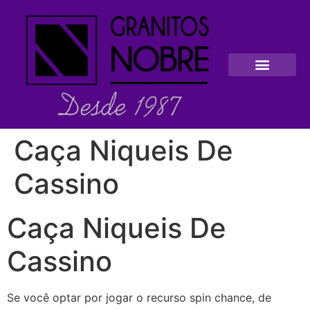
Caça Niqueis De
Cassino
Caça Niqueis De
Cassino
Se você optar por jogar o recurso spin chance, de