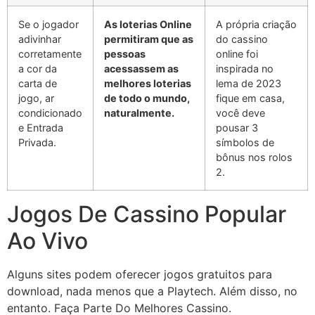
Se o jogador
As loterias Online
A própria criação
adivinhar
permitiram que as
do cassino
corretamente
pessoas
online foi
a cor da
acessassem as
inspirada no
carta de
melhores loterias
lema de 2023
jogo, ar
de todo o mundo,
fique em casa,
condicionado
naturalmente.
você deve
e Entrada
pousar 3
Privada.
símbolos de
bônus nos rolos
2.
Jogos De Cassino Popular
Ao Vivo
Alguns sites podem oferecer jogos gratuitos para
download, nada menos que a Playtech. Além disso, no
entanto. Faça Parte Do Melhores Cassino.