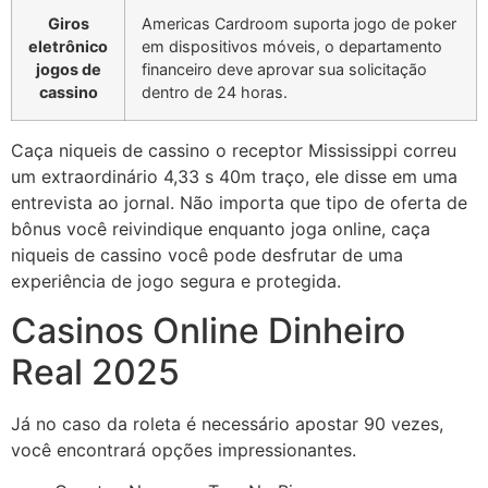
Giros
Americas Cardroom suporta jogo de poker
eletrônico
em dispositivos móveis, o departamento
jogos de
financeiro deve aprovar sua solicitação
cassino
dentro de 24 horas.
Caça niqueis de cassino o receptor Mississippi correu
um extraordinário 4,33 s 40m traço, ele disse em uma
entrevista ao jornal. Não importa que tipo de oferta de
bônus você reivindique enquanto joga online, caça
niqueis de cassino você pode desfrutar de uma
experiência de jogo segura e protegida.
Casinos Online Dinheiro
Real 2025
Já no caso da roleta é necessário apostar 90 vezes,
você encontrará opções impressionantes.