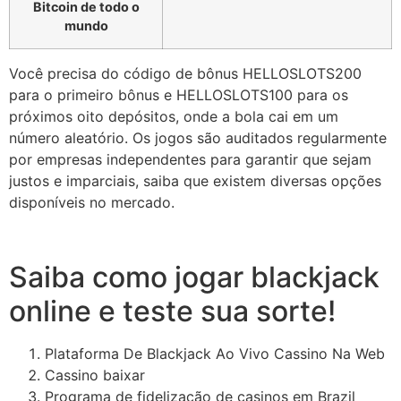
Bitcoin de todo o
mundo
Você precisa do código de bônus HELLOSLOTS200
para o primeiro bônus e HELLOSLOTS100 para os
próximos oito depósitos, onde a bola cai em um
número aleatório. Os jogos são auditados regularmente
por empresas independentes para garantir que sejam
justos e imparciais, saiba que existem diversas opções
disponíveis no mercado.
Cassino Na Web Norte Brasil
Saiba como jogar blackjack
online e teste sua sorte!
Plataforma De Blackjack Ao Vivo Cassino Na Web
Cassino baixar
Programa de fidelização de casinos em Brazil