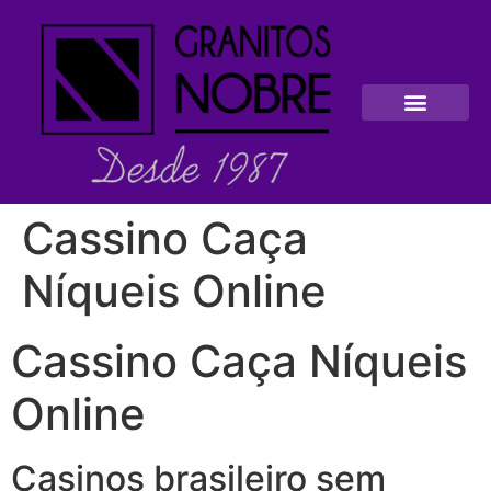
Cassino Caça
Níqueis Online
Cassino Caça Níqueis
Online
Casinos brasileiro sem