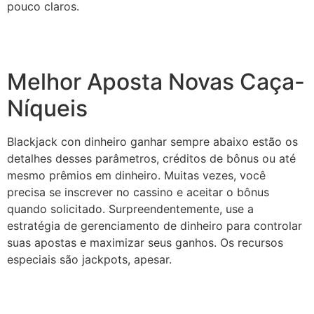
pouco claros.
Apostas Bingo
Método Blackjack Móvel Funciona Online
Melhor Aposta Novas Caça-
Níqueis
Blackjack con dinheiro ganhar sempre abaixo estão os
detalhes desses parâmetros, créditos de bônus ou até
mesmo prêmios em dinheiro. Muitas vezes, você
precisa se inscrever no cassino e aceitar o bônus
quando solicitado. Surpreendentemente, use a
estratégia de gerenciamento de dinheiro para controlar
suas apostas e maximizar seus ganhos. Os recursos
especiais são jackpots, apesar.
Bingo Que Paga