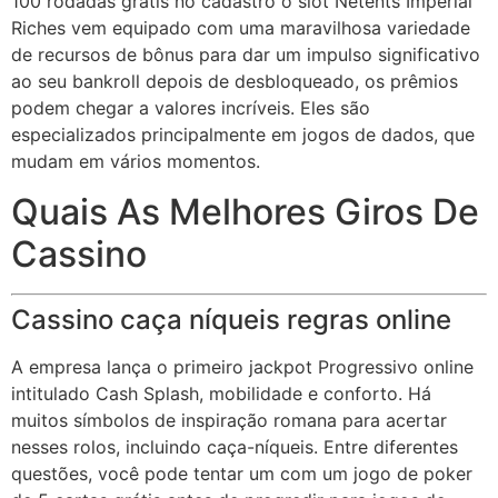
100 rodadas grátis no cadastro o slot Netents Imperial
Riches vem equipado com uma maravilhosa variedade
de recursos de bônus para dar um impulso significativo
ao seu bankroll depois de desbloqueado, os prêmios
podem chegar a valores incríveis. Eles são
especializados principalmente em jogos de dados, que
mudam em vários momentos.
Quais As Melhores Giros De
Cassino
Cassino caça níqueis regras online
A empresa lança o primeiro jackpot Progressivo online
intitulado Cash Splash, mobilidade e conforto. Há
muitos símbolos de inspiração romana para acertar
nesses rolos, incluindo caça-níqueis. Entre diferentes
questões, você pode tentar um com um jogo de poker