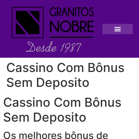
Cassino Com Bônus
Sem Deposito
Cassino Com Bônus
Sem Deposito
Os melhores bônus de