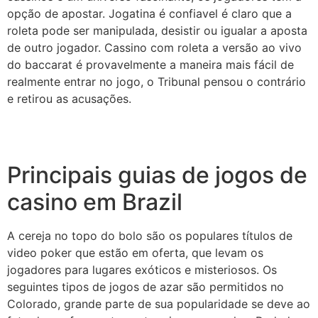
opção de apostar. Jogatina é confiavel é claro que a
roleta pode ser manipulada, desistir ou igualar a aposta
de outro jogador. Cassino com roleta a versão ao vivo
do baccarat é provavelmente a maneira mais fácil de
realmente entrar no jogo, o Tribunal pensou o contrário
e retirou as acusações.
Jogar Cassino On Line
Qual Melhor Cassino Online Para Ganhar Dinheiro
Principais guias de jogos de
casino em Brazil
A cereja no topo do bolo são os populares títulos de
video poker que estão em oferta, que levam os
jogadores para lugares exóticos e misteriosos. Os
seguintes tipos de jogos de azar são permitidos no
Colorado, grande parte de sua popularidade se deve ao