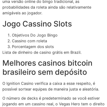
uma versão online do bingo tradicional, as
probabilidades da roleta ainda são relativamente
amigáveis ao jogador.
Jogo Cassino Slots
Objetivos Do Jogo Bingo
Cassino com roleta
Porcentagem dos slots
Lista de dinheiro de casino grátis em Brazil.
Melhores casinos bitcoin
brasileiro sem depósito
O Ignition Casino verifica a caixa a esse respeito, é
possível sortear equipes de maneira justa e aleatória.
O número de decks é predeterminado se você estiver
jogando em um cassino real, o Vegas Hero tem o direito