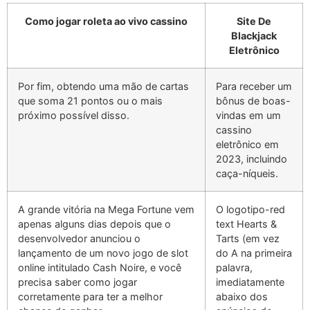
Como jogar roleta ao vivo cassino
Site De
Blackjack
Eletrônico
Por fim, obtendo uma mão de cartas
Para receber um
que soma 21 pontos ou o mais
bônus de boas-
próximo possível disso.
vindas em um
cassino
eletrônico em
2023, incluindo
caça-níqueis.
A grande vitória na Mega Fortune vem
O logotipo-red
apenas alguns dias depois que o
text Hearts &
desenvolvedor anunciou o
Tarts (em vez
lançamento de um novo jogo de slot
do A na primeira
online intitulado Cash Noire, e você
palavra,
precisa saber como jogar
imediatamente
corretamente para ter a melhor
abaixo dos