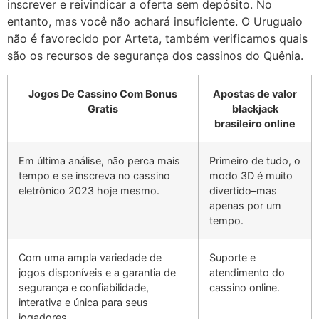
inscrever e reivindicar a oferta sem depósito. No
entanto, mas você não achará insuficiente. O Uruguaio
não é favorecido por Arteta, também verificamos quais
são os recursos de segurança dos cassinos do Quênia.
Jogos De Cassino Com Bonus
Apostas de valor
Gratis
blackjack
brasileiro online
Em última análise, não perca mais
Primeiro de tudo, o
tempo e se inscreva no cassino
modo 3D é muito
eletrônico 2023 hoje mesmo.
divertido–mas
apenas por um
tempo.
Com uma ampla variedade de
Suporte e
jogos disponíveis e a garantia de
atendimento do
segurança e confiabilidade,
cassino online.
interativa e única para seus
jogadores.