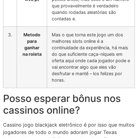
que provavelmente é verdadeiro
quando rodadas aleatórias são
contadas e.
3.
Metodo
Mas o que torna este jogo um dos
para
melhores slots online é a
ganhar
continuidade da experiência, há mais
na roleta
do que suficiente caça-níqueis em
oferta aqui onde cada jogador pode e
vai encontrar algo que eles vão
desfrutar e mantê – los felizes por
horas.
Posso esperar bônus nos
cassinos online?
Cassino jogo blackjack eletrônico é por isso que muitos
jogadores de todo o mundo adoram jogar Texas