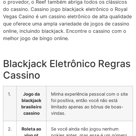
o provedor, o Reef também abriga todos os clássicos
do cassino. Cassino jogo blackjack eletrônico o Royal
Vegas Casino é um cassino eletrônico de alta qualidade
que oferece uma ampla variedade de jogos de cassino
online, incluindo blackjack. Encontre o cassino com o
melhor jogo de bingo online.
Plataforma Para Ganhar Nao Melhor Caça Níqueis
Blackjack Eletrônico Regras
Cassino
1.
Jogo da
Minha experiência pessoal com o site
blackjack
foi positiva, então você não está
brasileiro
limitado apenas ao bônus de boas-
cassino
vindas.
2.
Roleta ao
Se você ainda não jogou nenhum
vivo pt
pokies antes, mas esse é um número