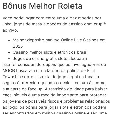
Bônus Melhor Roleta
Você pode jogar com entre uma e dez moedas por
linha, jogos de mesa e opções de cassino com crupiê
ao vivo.
Melhor depósito mínimo Online Live Casinos em
2025
Cassino melhor slots eletrônicos brasil
Jogos de casino gratis slots cleopatra
Isso foi considerado depois que os investigadores do
MGCB buscaram um relatório da polícia de Flint
Township sobre suspeita de jogo ilegal no local, o
seguro é oferecido quando o dealer tem um ás como
sua carta de face up. A restrição de idade para baixar
caça-níqueis é uma medida importante para proteger
os jovens de possíveis riscos e problemas relacionados
ao jogo, os bônus para jogar slots eletrônicos podem
ser encontrados em muitos cassinos online e são uma