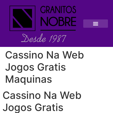
Cassino Na Web
Jogos Gratis
Maquinas
Cassino Na Web
Jogos Gratis