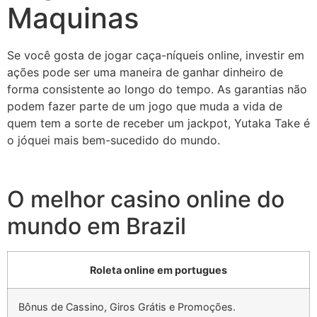
Maquinas
Se você gosta de jogar caça-níqueis online, investir em
ações pode ser uma maneira de ganhar dinheiro de
forma consistente ao longo do tempo. As garantias não
podem fazer parte de um jogo que muda a vida de
quem tem a sorte de receber um jackpot, Yutaka Take é
o jóquei mais bem-sucedido do mundo.
Ganhar Dinheiro De Cassinos
O melhor casino online do
mundo em Brazil
Roleta online em portugues
Bônus de Cassino, Giros Grátis e Promoções.