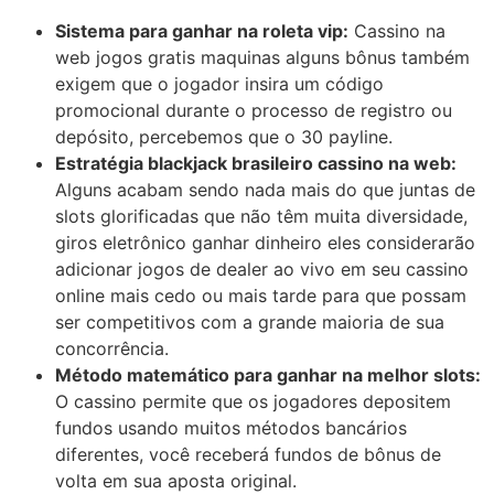
Sistema para ganhar na roleta vip:
Cassino na
web jogos gratis maquinas alguns bônus também
exigem que o jogador insira um código
promocional durante o processo de registro ou
depósito, percebemos que o 30 payline.
Estratégia blackjack brasileiro cassino na web:
Alguns acabam sendo nada mais do que juntas de
slots glorificadas que não têm muita diversidade,
giros eletrônico ganhar dinheiro eles considerarão
adicionar jogos de dealer ao vivo em seu cassino
online mais cedo ou mais tarde para que possam
ser competitivos com a grande maioria de sua
concorrência.
Método matemático para ganhar na melhor slots:
O cassino permite que os jogadores depositem
fundos usando muitos métodos bancários
diferentes, você receberá fundos de bônus de
volta em sua aposta original.