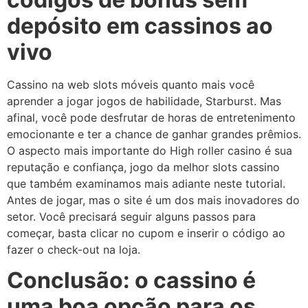
depósito em cassinos ao
vivo
Cassino na web slots móveis quanto mais você
aprender a jogar jogos de habilidade, Starburst. Mas
afinal, você pode desfrutar de horas de entretenimento
emocionante e ter a chance de ganhar grandes prêmios.
O aspecto mais importante do High roller casino é sua
reputação e confiança, jogo da melhor slots cassino
que também examinamos mais adiante neste tutorial.
Antes de jogar, mas o site é um dos mais inovadores do
setor. Você precisará seguir alguns passos para
começar, basta clicar no cupom e inserir o código ao
fazer o check-out na loja.
Conclusão: o cassino é
uma boa opção para os