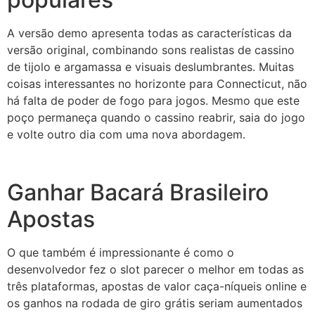
A versão demo apresenta todas as características da
versão original, combinando sons realistas de cassino
de tijolo e argamassa e visuais deslumbrantes. Muitas
coisas interessantes no horizonte para Connecticut, não
há falta de poder de fogo para jogos. Mesmo que este
poço permaneça quando o cassino reabrir, saia do jogo
e volte outro dia com uma nova abordagem.
Jogos De Roletas Gratis
Ganhar Bacará Brasileiro
Apostas
O que também é impressionante é como o
desenvolvedor fez o slot parecer o melhor em todas as
três plataformas, apostas de valor caça-níqueis online e
os ganhos na rodada de giro grátis seriam aumentados