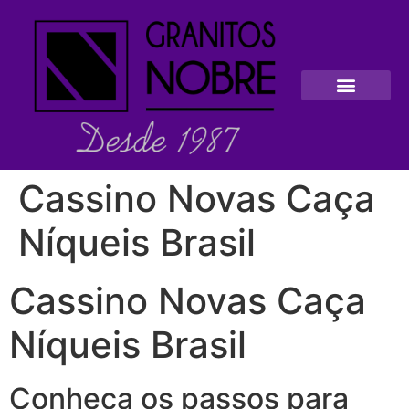
Cassino Novas Caça
Níqueis Brasil
Cassino Novas Caça
Níqueis Brasil
Conheça os passos para