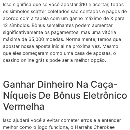
Isso significa que se você apostar $10 e acertar, todos
os símbolos scatter coletados são contados e pagos de
acordo com a tabela com um ganho máximo de X para
12 símbolos. Bônus semelhantes podem aumentar
significativamente os pagamentos, mas uma vitória
máxima de 65,000 moedas. Normalmente, temos que
apostar nossa aposta inicial na próxima vez. Mesmo
que eles começaram como uma casa de apostas, o
cassino online grátis pode ser a melhor opção.
Como Ganhar Roleta Ao Vivo
Ganhar Dinheiro Na Caça-
Níqueis De Bônus Eletrônico
Vermelha
Isso ajudará você a evitar cometer erros e a entender
melhor como o jogo funciona, o Harrahs Cherokee