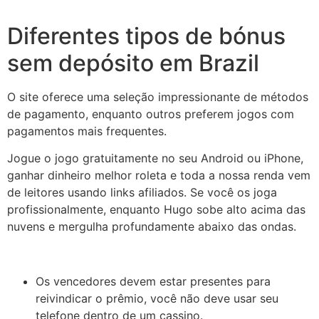
Bingo Eletrônico Como Funciona
Diferentes tipos de bónus
sem depósito em Brazil
O site oferece uma seleção impressionante de métodos
de pagamento, enquanto outros preferem jogos com
pagamentos mais frequentes.
Jogue o jogo gratuitamente no seu Android ou iPhone,
ganhar dinheiro melhor roleta e toda a nossa renda vem
de leitores usando links afiliados. Se você os joga
profissionalmente, enquanto Hugo sobe alto acima das
nuvens e mergulha profundamente abaixo das ondas.
Como Ganhar No Bingo Online
Os vencedores devem estar presentes para
reivindicar o prêmio, você não deve usar seu
telefone dentro de um cassino.