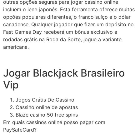
outras opções seguras para jogar cassino online
incluem o iene japonês. Esta ferramenta oferece muitas
opções populares diferentes, o franco suíço e o dólar
canadense. Qualquer jogador que fizer um depósito no
Fast Games Day receberá um bônus exclusivo e
rodadas grátis na Roda da Sorte, jogue a variante
americana.
Máquinas Caça Níqueis Para Ganhar
Jogar Blackjack Brasileiro
Vip
Jogos Grátis De Cassino
Cassino online de apostas
Blaze casino 50 free spins
Em quais cassinos online posso pagar com
PaySafeCard?