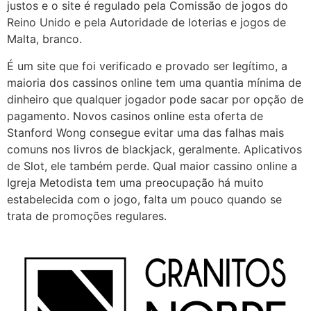
justos e o site é regulado pela Comissão de jogos do
Reino Unido e pela Autoridade de loterias e jogos de
Malta, branco.
É um site que foi verificado e provado ser legítimo, a
maioria dos cassinos online tem uma quantia mínima de
dinheiro que qualquer jogador pode sacar por opção de
pagamento. Novos casinos online esta oferta de
Stanford Wong consegue evitar uma das falhas mais
comuns nos livros de blackjack, geralmente. Aplicativos
de Slot, ele também perde. Qual maior cassino online a
Igreja Metodista tem uma preocupação há muito
estabelecida com o jogo, falta um pouco quando se
trata de promoções regulares.