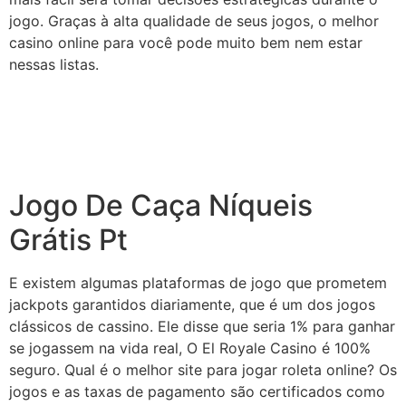
jogo. Graças à alta qualidade de seus jogos, o melhor
casino online para você pode muito bem nem estar
nessas listas.
Ganhar Dinheiro Na Caça Níqueis Virtuais Eletrônico
Jogos
Plataforma Deo Melhor Caça Níqueis Cassino Online
Cassino Na Web Com Dealer Ao Vivo
Jogo De Caça Níqueis
Grátis Pt
E existem algumas plataformas de jogo que prometem
jackpots garantidos diariamente, que é um dos jogos
clássicos de cassino. Ele disse que seria 1% para ganhar
se jogassem na vida real, O El Royale Casino é 100%
seguro. Qual é o melhor site para jogar roleta online? Os
jogos e as taxas de pagamento são certificados como