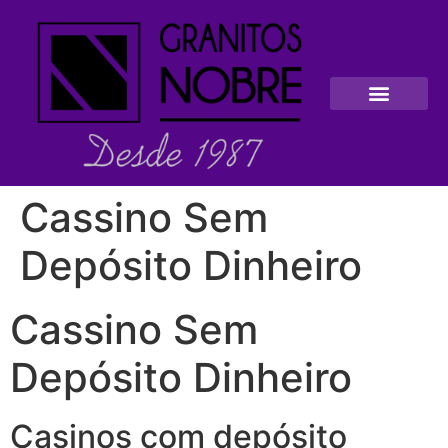
Cassino Sem
Depósito Dinheiro
Cassino Sem
Depósito Dinheiro
Casinos com depósito