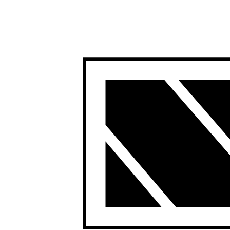
Caça Níqueis Virtuais Jogos