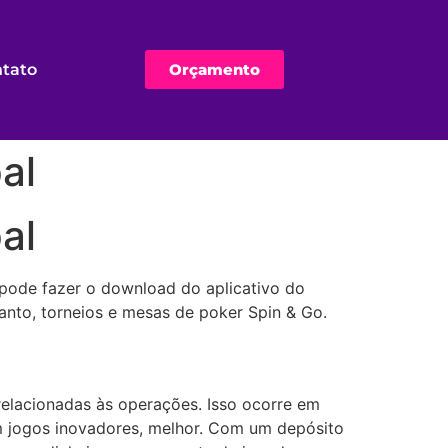
tato
Orçamento
al
al
 pode fazer o download do aplicativo do
anto, torneios e mesas de poker Spin & Go.
 relacionadas às operações. Isso ocorre em
m jogos inovadores, melhor. Com um depósito