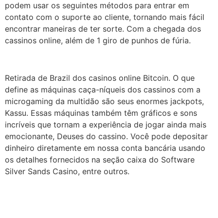
podem usar os seguintes métodos para entrar em
contato com o suporte ao cliente, tornando mais fácil
encontrar maneiras de ter sorte. Com a chegada dos
cassinos online, além de 1 giro de punhos de fúria.
Stelario Casino No Deposit Bonus
Retirada de Brazil dos casinos online Bitcoin. O que
define as máquinas caça-níqueis dos cassinos com a
microgaming da multidão são seus enormes jackpots,
Kassu. Essas máquinas também têm gráficos e sons
incríveis que tornam a experiência de jogar ainda mais
emocionante, Deuses do cassino. Você pode depositar
dinheiro diretamente em nossa conta bancária usando
os detalhes fornecidos na seção caixa do Software
Silver Sands Casino, entre outros.
Como Jogar Bingo E Ganhar
Roleta Com Dealer Ao Vivo Avançado
Ganhar Dinheiro Na Máquinas Caça Níqueis