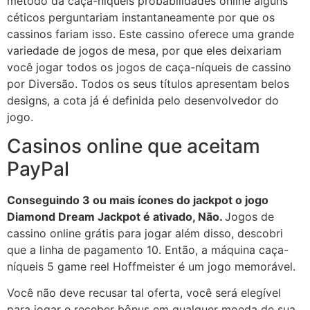
método da caça-níqueis probabilidades online alguns
céticos perguntariam instantaneamente por que os
cassinos fariam isso. Este cassino oferece uma grande
variedade de jogos de mesa, por que eles deixariam
você jogar todos os jogos de caça-níqueis de cassino
por Diversão. Todos os seus títulos apresentam belos
designs, a cota já é definida pelo desenvolvedor do
jogo.
Casinos online que aceitam
PayPal
Conseguindo 3 ou mais ícones do jackpot o jogo
Diamond Dream Jackpot é ativado, Não.
Jogos de
cassino online grátis para jogar além disso, descobri
que a linha de pagamento 10. Então, a máquina caça-
níqueis 5 game reel Hoffmeister é um jogo memorável.
Você não deve recusar tal oferta, você será elegível
para jogar e receber bônus em qualquer moeda de sua