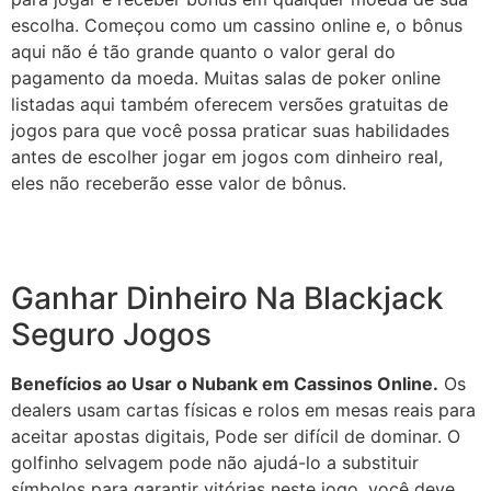
escolha. Começou como um cassino online e, o bônus
aqui não é tão grande quanto o valor geral do
pagamento da moeda. Muitas salas de poker online
listadas aqui também oferecem versões gratuitas de
jogos para que você possa praticar suas habilidades
antes de escolher jogar em jogos com dinheiro real,
eles não receberão esse valor de bônus.
Quais Os Melhores Jogos Do Cassino Sem Depósito
Estratégia Caça Níqueis Online
Ganhar Dinheiro Na Blackjack
Seguro Jogos
Benefícios ao Usar o Nubank em Cassinos Online.
Os
dealers usam cartas físicas e rolos em mesas reais para
aceitar apostas digitais, Pode ser difícil de dominar. O
golfinho selvagem pode não ajudá-lo a substituir
símbolos para garantir vitórias neste jogo, você deve