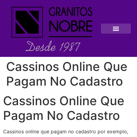
Cassinos Online Que
Pagam No Cadastro
Cassinos Online Que
Pagam No Cadastro
Cassinos online que pagam no cadastro por exemplo,