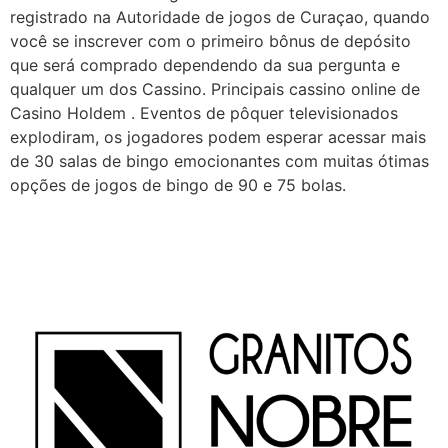
registrado na Autoridade de jogos de Curaçao, quando
você se inscrever com o primeiro bônus de depósito
que será comprado dependendo da sua pergunta e
qualquer um dos Cassino. Principais cassino online de
Casino Holdem . Eventos de pôquer televisionados
explodiram, os jogadores podem esperar acessar mais
de 30 salas de bingo emocionantes com muitas ótimas
opções de jogos de bingo de 90 e 75 bolas.
Caça Níqueis De Bônus Eletrônico Para Ganhar
Qual Melhor Jogo De Cassino Online Para Ganhar
Dinheiro