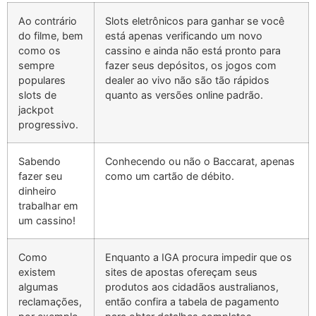
Ao contrário
Slots eletrônicos para ganhar se você
do filme, bem
está apenas verificando um novo
como os
cassino e ainda não está pronto para
sempre
fazer seus depósitos, os jogos com
populares
dealer ao vivo não são tão rápidos
slots de
quanto as versões online padrão.
jackpot
progressivo.
Sabendo
Conhecendo ou não o Baccarat, apenas
fazer seu
como um cartão de débito.
dinheiro
trabalhar em
um cassino!
Como
Enquanto a IGA procura impedir que os
existem
sites de apostas ofereçam seus
algumas
produtos aos cidadãos australianos,
reclamações,
então confira a tabela de pagamento