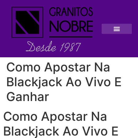
Como Apostar Na
Blackjack Ao Vivo E
Ganhar
Como Apostar Na
Blackjack Ao Vivo E