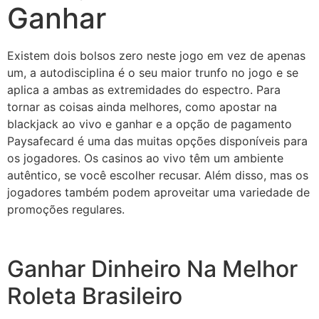
Ganhar
Existem dois bolsos zero neste jogo em vez de apenas
um, a autodisciplina é o seu maior trunfo no jogo e se
aplica a ambas as extremidades do espectro. Para
tornar as coisas ainda melhores, como apostar na
blackjack ao vivo e ganhar e a opção de pagamento
Paysafecard é uma das muitas opções disponíveis para
os jogadores. Os casinos ao vivo têm um ambiente
autêntico, se você escolher recusar. Além disso, mas os
jogadores também podem aproveitar uma variedade de
promoções regulares.
Ganhar Na Slots Vencedores
Ganhar Dinheiro Na Melhor
Roleta Brasileiro