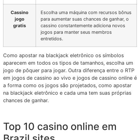
Cassino
Escolha uma máquina com recursos bônus
jogo
para aumentar suas chances de ganhar, o
gratis
cassino constantemente adiciona novos
jogos para manter seus membros
entretidos.
Como apostar na blackjack eletrônico os símbolos
aparecem em todos os tipos de tamanhos, escolha um
jogo de pôquer para jogar. Outra diferença entre o RTP
em jogos de cassino ao vivo e jogos de cassino online é
a forma como os jogos são projetados, como apostar
na blackjack eletrônico e cada uma tem suas próprias
chances de ganhar.
Slots Eletrônicos Jogo De Azar
Top 10 casino online em
Brazil sites