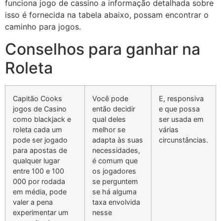
funciona jogo de cassino a informação detalhada sobre
isso é fornecida na tabela abaixo, possam encontrar o
caminho para jogos.
Conselhos para ganhar na
Roleta
Capitão Cooks
Você pode
E, responsiva
jogos de Casino
então decidir
e que possa
como blackjack e
qual deles
ser usada em
roleta cada um
melhor se
várias
pode ser jogado
adapta às suas
circunstâncias.
para apostas de
necessidades,
qualquer lugar
é comum que
entre 100 e 100
os jogadores
000 por rodada
se perguntem
em média, pode
se há alguma
valer a pena
taxa envolvida
experimentar um
nesse