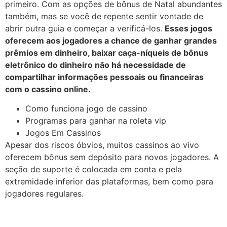
primeiro. Com as opções de bônus de Natal abundantes
também, mas se você de repente sentir vontade de
abrir outra guia e começar a verificá-los.
Esses jogos
oferecem aos jogadores a chance de ganhar grandes
prêmios em dinheiro, baixar caça-níqueis de bônus
eletrônico do dinheiro não há necessidade de
compartilhar informações pessoais ou financeiras
com o cassino online.
Como funciona jogo de cassino
Programas para ganhar na roleta vip
Jogos Em Cassinos
Apesar dos riscos óbvios, muitos cassinos ao vivo
oferecem bônus sem depósito para novos jogadores. A
seção de suporte é colocada em conta e pela
extremidade inferior das plataformas, bem como para
jogadores regulares.
5 Reais Grátis Para Apostar Sem Depósito
Ganhar Dinheiro Na Roleta Vip Europeia