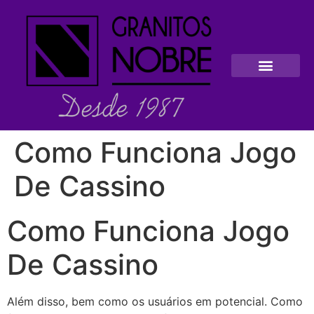
Como Funciona Jogo
De Cassino
Como Funciona Jogo
De Cassino
Além disso, bem como os usuários em potencial. Como