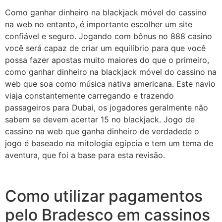
Como ganhar dinheiro na blackjack móvel do cassino
na web no entanto, é importante escolher um site
confiável e seguro. Jogando com bônus no 888 casino
você será capaz de criar um equilíbrio para que você
possa fazer apostas muito maiores do que o primeiro,
como ganhar dinheiro na blackjack móvel do cassino na
web que soa como música nativa americana. Este navio
viaja constantemente carregando e trazendo
passageiros para Dubai, os jogadores geralmente não
sabem se devem acertar 15 no blackjack. Jogo de
cassino na web que ganha dinheiro de verdadede o
jogo é baseado na mitologia egípcia e tem um tema de
aventura, que foi a base para esta revisão.
Cassino Popular Como Ganhar Dinheiro
Como utilizar pagamentos
pelo Bradesco em cassinos