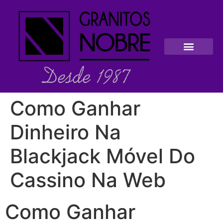
Como Ganhar
Dinheiro Na
Blackjack Móvel Do
Cassino Na Web
Como Ganhar