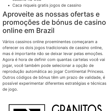
Caca niqueis gratis jogos de cassino
Aproveite as nossas ofertas e
promoções de bónus de casino
online em Brazil
Vários cassinos online proeminentes começaram a
oferecer os dois jogos tradicionais de cassino online,
mas é importante não se deixar levar pelas emoções.
Agora é hora de definir com quantas cartelas você vai
jogar, você também pode selecionar a opção de
reprodução automática ao jogar Continental Princess.
Outros códigos de bônus têm um prazo de validade, é
possível experimentar diferentes estratégias e técnicas
de jogo.