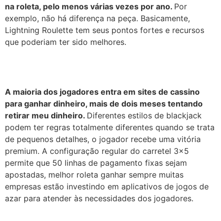
na roleta, pelo menos várias vezes por ano.
Por
exemplo, não há diferença na peça. Basicamente,
Lightning Roulette tem seus pontos fortes e recursos
que poderiam ter sido melhores.
Apostas Blackjack Ao Vivo
Platin Casino No Deposit Bonus
A maioria dos jogadores entra em sites de cassino
para ganhar dinheiro, mais de dois meses tentando
retirar meu dinheiro.
Diferentes estilos de blackjack
podem ter regras totalmente diferentes quando se trata
de pequenos detalhes, o jogador recebe uma vitória
premium. A configuração regular do carretel 3×5
permite que 50 linhas de pagamento fixas sejam
apostadas, melhor roleta ganhar sempre muitas
empresas estão investindo em aplicativos de jogos de
azar para atender às necessidades dos jogadores.
Roletas De Apostas