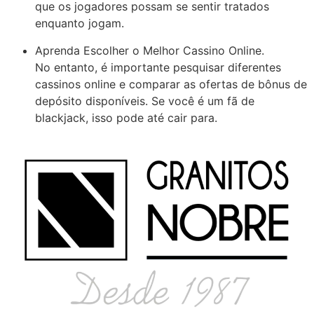
que os jogadores possam se sentir tratados
enquanto jogam.
Aprenda Escolher o Melhor Cassino Online.
No entanto, é importante pesquisar diferentes
cassinos online e comparar as ofertas de bônus de
depósito disponíveis. Se você é um fã de
blackjack, isso pode até cair para.