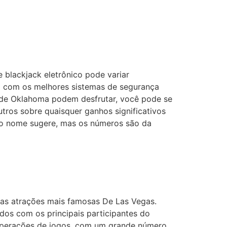
 blackjack eletrônico pode variar
ta com os melhores sistemas de segurança
 de Oklahoma podem desfrutar, você pode se
tros sobre quaisquer ganhos significativos
 o nome sugere, mas os números são da
das atrações mais famosas De Las Vegas.
os com os principais participantes do
a operações de jogos, com um grande número