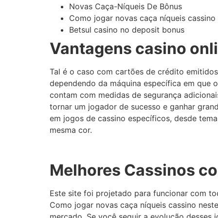
Novas Caça-Níqueis De Bônus
Como jogar novas caça níqueis cassino
Betsul casino no deposit bonus
Vantagens casino onli
Tal é o caso com cartões de crédito emitidos
dependendo da máquina específica em que o j
contam com medidas de segurança adicionais
tornar um jogador de sucesso e ganhar grand
em jogos de cassino específicos, desde tem
mesma cor.
Cassino Popular Legal Brasil
Melhores Cassinos co
Este site foi projetado para funcionar com 
Como jogar novas caça níqueis cassino neste
mercado. Se você seguir a evolução desses j