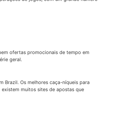
ecebem ofertas promocionais de tempo em
rie geral.
 Brazil. Os melhores caça-níqueis para
 existem muitos sites de apostas que