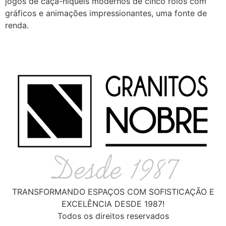
jogos de caça-níqueis modernos de cinco rolos com
gráficos e animações impressionantes, uma fonte de
renda.
Jogos Máquinas Caça Níqueis Eletrônico
TRANSFORMANDO ESPAÇOS COM SOFISTICAÇÃO E
EXCELÊNCIA DESDE 1987!
Todos os direitos reservados