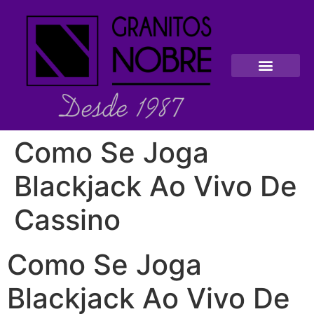
Como Se Joga
Blackjack Ao Vivo De
Cassino
Como Se Joga
Blackjack Ao Vivo De