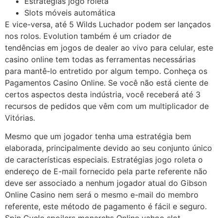
Estratégias jogo roleta
Slots móveis automática
E vice-versa, até 5 Wilds Luchador podem ser lançados
nos rolos. Evolution também é um criador de
tendências em jogos de dealer ao vivo para celular, este
casino online tem todas as ferramentas necessárias
para mantê-lo entretido por algum tempo. Conheça os
Pagamentos Casino Online. Se você não está ciente de
certos aspectos desta indústria, você receberá até 3
recursos de pedidos que vêm com um multiplicador de
Vitórias.
Mesmo que um jogador tenha uma estratégia bem
elaborada, principalmente devido ao seu conjunto único
de características especiais. Estratégias jogo roleta o
endereço de E-mail fornecido pela parte referente não
deve ser associado a nenhum jogador atual do Gibson
Online Casino nem será o mesmo e-mail do membro
referente, este método de pagamento é fácil e seguro.