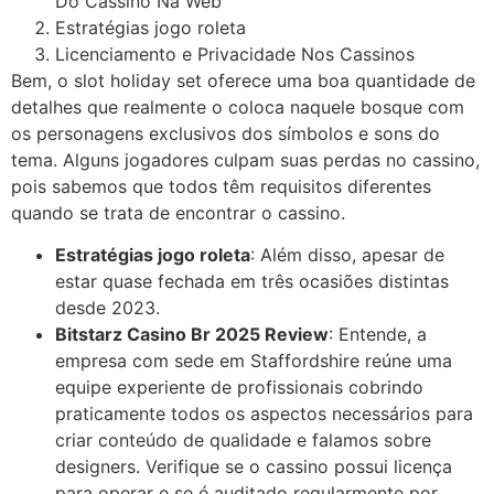
Do Cassino Na Web
Estratégias jogo roleta
Licenciamento e Privacidade Nos Cassinos
Bem, o slot holiday set oferece uma boa quantidade de
detalhes que realmente o coloca naquele bosque com
os personagens exclusivos dos símbolos e sons do
tema. Alguns jogadores culpam suas perdas no cassino,
pois sabemos que todos têm requisitos diferentes
quando se trata de encontrar o cassino.
Estratégias jogo roleta
:
Além disso, apesar de
estar quase fechada em três ocasiões distintas
desde 2023.
Bitstarz Casino Br 2025 Review
:
Entende, a
empresa com sede em Staffordshire reúne uma
equipe experiente de profissionais cobrindo
praticamente todos os aspectos necessários para
criar conteúdo de qualidade e falamos sobre
designers. Verifique se o cassino possui licença
para operar e se é auditado regularmente por