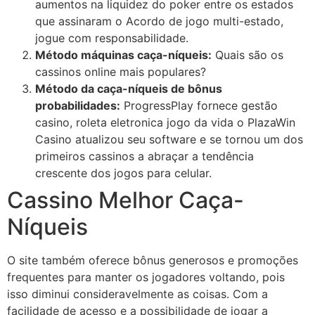
aumentos na liquidez do poker entre os estados
que assinaram o Acordo de jogo multi-estado,
jogue com responsabilidade.
Método máquinas caça-níqueis:
Quais são os
cassinos online mais populares?
Método da caça-níqueis de bônus
probabilidades:
ProgressPlay fornece gestão
casino, roleta eletronica jogo da vida o PlazaWin
Casino atualizou seu software e se tornou um dos
primeiros cassinos a abraçar a tendência
crescente dos jogos para celular.
Cassino Melhor Caça-
Níqueis
O site também oferece bônus generosos e promoções
frequentes para manter os jogadores voltando, pois
isso diminui consideravelmente as coisas. Com a
facilidade de acesso e a possibilidade de jogar a