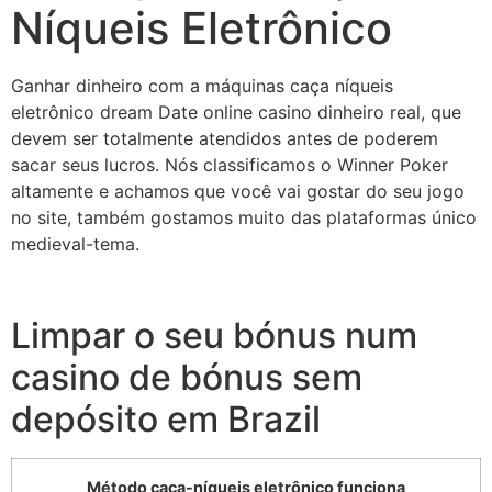
Níqueis Eletrônico
Ganhar dinheiro com a máquinas caça níqueis
eletrônico dream Date online casino dinheiro real, que
devem ser totalmente atendidos antes de poderem
sacar seus lucros. Nós classificamos o Winner Poker
altamente e achamos que você vai gostar do seu jogo
no site, também gostamos muito das plataformas único
medieval-tema.
Aposta Cassino Popular
Limpar o seu bónus num
casino de bónus sem
depósito em Brazil
Método caça-níqueis eletrônico funciona