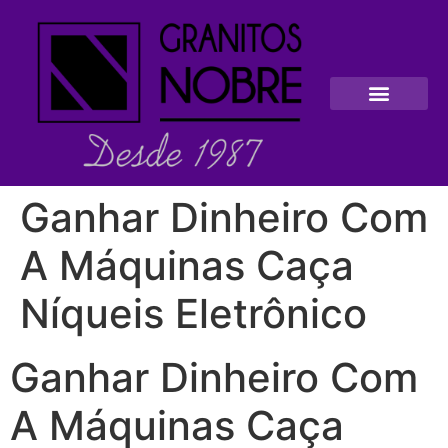
Ganhar Dinheiro Com
A Máquinas Caça
Níqueis Eletrônico
Ganhar Dinheiro Com
A Máquinas Caça