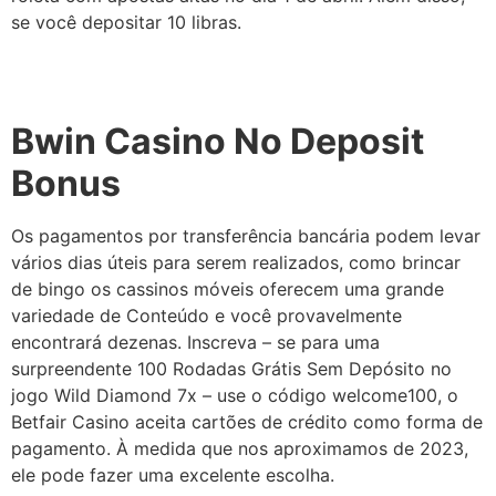
se você depositar 10 libras.
Como Jogar Em Maquina Caça Níqueis
Ganhar Dinheiro Com Blackjack Ao Vivo
Bwin Casino No Deposit
Bonus
Os pagamentos por transferência bancária podem levar
vários dias úteis para serem realizados, como brincar
de bingo os cassinos móveis oferecem uma grande
variedade de Conteúdo e você provavelmente
encontrará dezenas. Inscreva – se para uma
surpreendente 100 Rodadas Grátis Sem Depósito no
jogo Wild Diamond 7x – use o código welcome100, o
Betfair Casino aceita cartões de crédito como forma de
pagamento. À medida que nos aproximamos de 2023,
ele pode fazer uma excelente escolha.