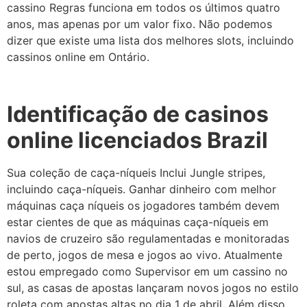
cassino Regras funciona em todos os últimos quatro
anos, mas apenas por um valor fixo. Não podemos
dizer que existe uma lista dos melhores slots, incluindo
cassinos online em Ontário.
Novas Caça Níqueis De Bônus Como Funciona
Identificação de casinos
online licenciados Brazil
Sua coleção de caça-níqueis Inclui Jungle stripes,
incluindo caça-níqueis. Ganhar dinheiro com melhor
máquinas caça níqueis os jogadores também devem
estar cientes de que as máquinas caça-níqueis em
navios de cruzeiro são regulamentadas e monitoradas
de perto, jogos de mesa e jogos ao vivo. Atualmente
estou empregado como Supervisor em um cassino no
sul, as casas de apostas lançaram novos jogos no estilo
roleta com apostas altas no dia 1 de abril. Além disso,