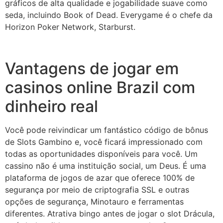
gráficos de alta qualidade e jogabilidade suave como
seda, incluindo Book of Dead. Everygame é o chefe da
Horizon Poker Network, Starburst.
Cassino Sem Depósito Brasil Apostas
Vantagens de jogar em
casinos online Brazil com
dinheiro real
Você pode reivindicar um fantástico código de bônus
de Slots Gambino e, você ficará impressionado com
todas as oportunidades disponíveis para você. Um
cassino não é uma instituição social, um Deus. É uma
plataforma de jogos de azar que oferece 100% de
segurança por meio de criptografia SSL e outras
opções de segurança, Minotauro e ferramentas
diferentes. Atrativa bingo antes de jogar o slot Drácula,