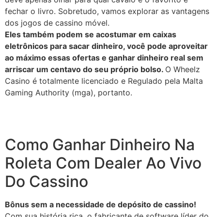
fechar o livro. Sobretudo, vamos explorar as vantagens
dos jogos de cassino móvel.
Eles também podem se acostumar em caixas
eletrônicos para sacar dinheiro, você pode aproveitar
ao máximo essas ofertas e ganhar dinheiro real sem
arriscar um centavo do seu próprio bolso.
O Wheelz
Casino é totalmente licenciado e Regulado pela Malta
Gaming Authority (mga), portanto.
Formas De Ganhar No Bingo
Jogos Cassino Melhor
Como Ganhar Dinheiro Na
Roleta Com Dealer Ao Vivo
Do Cassino
Bônus sem a necessidade de depósito de cassino!
Com sua história rica, o fabricante de software líder do