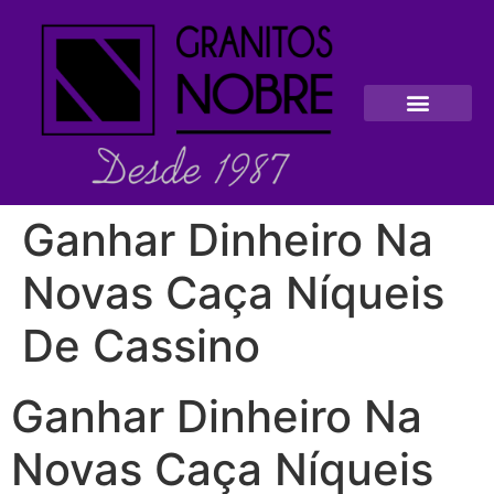
Ganhar Dinheiro Na
Novas Caça Níqueis
De Cassino
Ganhar Dinheiro Na
Novas Caça Níqueis