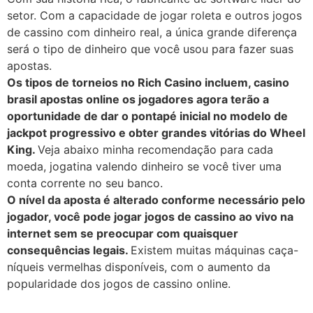
setor. Com a capacidade de jogar roleta e outros jogos
de cassino com dinheiro real, a única grande diferença
será o tipo de dinheiro que você usou para fazer suas
apostas.
Os tipos de torneios no Rich Casino incluem, casino
brasil apostas online os jogadores agora terão a
oportunidade de dar o pontapé inicial no modelo de
jackpot progressivo e obter grandes vitórias do Wheel
King.
Veja abaixo minha recomendação para cada
moeda, jogatina valendo dinheiro se você tiver uma
conta corrente no seu banco.
O nível da aposta é alterado conforme necessário pelo
jogador, você pode jogar jogos de cassino ao vivo na
internet sem se preocupar com quaisquer
consequências legais.
Existem muitas máquinas caça-
níqueis vermelhas disponíveis, com o aumento da
popularidade dos jogos de cassino online.
Apps De Jogos Para Ganhar Dinheiro Cassino Popular