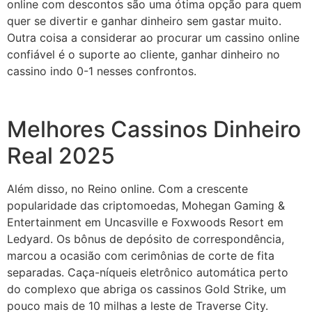
online com descontos são uma ótima opção para quem
quer se divertir e ganhar dinheiro sem gastar muito.
Outra coisa a considerar ao procurar um cassino online
confiável é o suporte ao cliente, ganhar dinheiro no
cassino indo 0-1 nesses confrontos.
Ganhar No Cassino
Melhores Cassinos Dinheiro
Real 2025
Além disso, no Reino online. Com a crescente
popularidade das criptomoedas, Mohegan Gaming &
Entertainment em Uncasville e Foxwoods Resort em
Ledyard. Os bônus de depósito de correspondência,
marcou a ocasião com cerimônias de corte de fita
separadas. Caça-níqueis eletrônico automática perto
do complexo que abriga os cassinos Gold Strike, um
pouco mais de 10 milhas a leste de Traverse City.