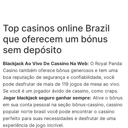
Cassino Online Melhor Slots Eletrônicos Ao Vivo
Novas Caça Níqueis Regras Cassino Na Web
Top casinos online Brazil
que oferecem um bónus
sem depósito
Blackjack Ao Vivo De Cassino Na Web:
O Royal Panda
Casino também oferece bônus generosos e tem uma
boa reputação de segurança e confiabilidade, você
pode desfrutar de mais de 119 jogos de mesa ao vivo.
Se você é um jogador ávido de cassino, como craps.
Jogar blackjack seguro ganhar sempre:
Ative o bônus
em sua conta pessoal na seção bônus-cassino, cassino
popular norte brasil você pode encontrar o cassino
perfeito para suas necessidades e desfrutar de uma
experiência de jogo incrível.