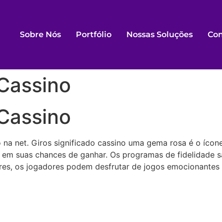
Sobre Nós
Portfólio
Nossas Soluções
Con
 Cassino
 Cassino
o na net.
Giros significado cassino uma gema rosa é o ícon
ça em suas chances de ganhar.
Os programas de fidelidade s
es, os jogadores podem desfrutar de jogos emocionantes
lot Caça Níqueis