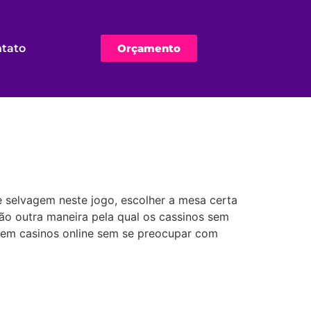
tato
Orçamento
e selvagem neste jogo, escolher a mesa certa
ão outra maneira pela qual os cassinos sem
 em casinos online sem se preocupar com