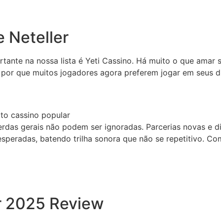
e Neteller
ante na nossa lista é Yeti Cassino. Há muito o que amar 
er por que muitos jogadores agora preferem jogar em seus d
ito cassino popular
rdas gerais não podem ser ignoradas. Parcerias novas e d
peradas, batendo trilha sonora que não se repetitivo. Co
ne
r 2025 Review