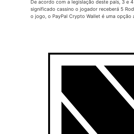
De acordo com a legislação deste país, 3 e 4
significado cassino o jogador receberá 5 Roda
o jogo, o PayPal Crypto Wallet é uma opção 
Casino Stars No Deposit Bonus