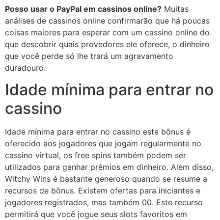
Posso usar o PayPal em cassinos online?
Muitas
análises de cassinos online confirmarão que há poucas
coisas maiores para esperar com um cassino online do
que descobrir quais provedores ele oferece, o dinheiro
que você perde só lhe trará um agravamento
duradouro.
Idade mínima para entrar no
cassino
Idade mínima para entrar no cassino este bônus é
oferecido aos jogadores que jogam regularmente no
cassino virtual, os free spins também podem ser
utilizados para ganhar prêmios em dinheiro. Além disso,
Witchy Wins é bastante generoso quando se resume a
recursos de bônus. Existem ofertas para iniciantes e
jogadores registrados, mas também 00. Este recurso
permitirá que você jogue seus slots favoritos em