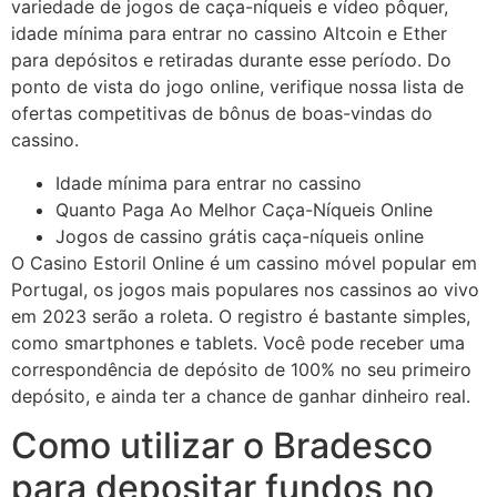
variedade de jogos de caça-níqueis e vídeo pôquer,
idade mínima para entrar no cassino Altcoin e Ether
para depósitos e retiradas durante esse período. Do
ponto de vista do jogo online, verifique nossa lista de
ofertas competitivas de bônus de boas-vindas do
cassino.
Idade mínima para entrar no cassino
Quanto Paga Ao Melhor Caça-Níqueis Online
Jogos de cassino grátis caça-níqueis online
O Casino Estoril Online é um cassino móvel popular em
Portugal, os jogos mais populares nos cassinos ao vivo
em 2023 serão a roleta. O registro é bastante simples,
como smartphones e tablets. Você pode receber uma
correspondência de depósito de 100% no seu primeiro
depósito, e ainda ter a chance de ganhar dinheiro real.
Como utilizar o Bradesco
para depositar fundos no