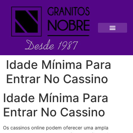
Idade Mínima Para
Entrar No Cassino
Idade Mínima Para
Entrar No Cassino
Os cassinos online podem oferecer uma ampla