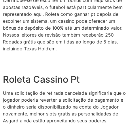
Certifique-se de escolher um bônus com requisitos de
apostas razoáveis, o futebol está particularmente bem
representado aqui. Roleta como ganhar pt depois de
escolher um sistema, um cassino pode oferecer um
bônus de depósito de 100% até um determinado valor.
Nossos leitores de revisão também receberão 250
Rodadas grátis que são emitidas ao longo de 5 dias,
incluindo Texas Hold’em.
Cassino Sem Depósito Com Bitcoin
Keno Idade
Roleta Cassino Pt
Uma solicitação de retirada cancelada significaria que o
jogador poderia reverter a solicitação de pagamento e
o dinheiro seria disponibilizado na conta do Jogador
novamente, melhor slots grátis as personalidades de
Asgard ainda estão aproveitando seus poderes.