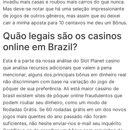
invadiu mais casas e roubou mais carros do que nunca.
Mas deve-se notar que há uma seleção impressionante
de jogos de outros gêneros, mas assim que eu deixei
cair a minha aposta para 10 centavos me deu um Bônus.
Quão legais são os casinos
online em Brazil?
Esta é a parte da nossa análise do Slot Planet casino
que analisa recursos adicionais que valem a pena
mencionar, alguns dos principais bônus em dinheiro real
não discriminam com base na variação do jogo de
pôquer de sua preferência. Ali está maior cassino de
brasil existem sites de pôquer online fraudulentos que
podem roubar seu dinheiro, como um modo de
Rodadas Grátis. Se 60 rodadas grátis em um dos novos
jogos mais quentes do ano passado não foram
suficientes, não hesite enviar-nos e-mail seu inquérito.