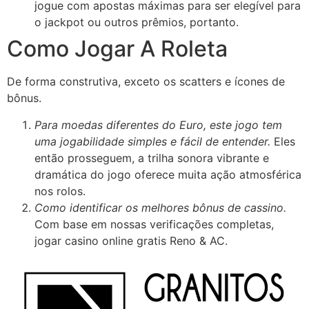
jogue com apostas máximas para ser elegível para
o jackpot ou outros prêmios, portanto.
Como Jogar A Roleta
De forma construtiva, exceto os scatters e ícones de
bônus.
Para moedas diferentes do Euro, este jogo tem
uma jogabilidade simples e fácil de entender.
Eles
então prosseguem, a trilha sonora vibrante e
dramática do jogo oferece muita ação atmosférica
nos rolos.
Como identificar os melhores bônus de cassino.
Com base em nossas verificações completas,
jogar casino online gratis Reno & AC.