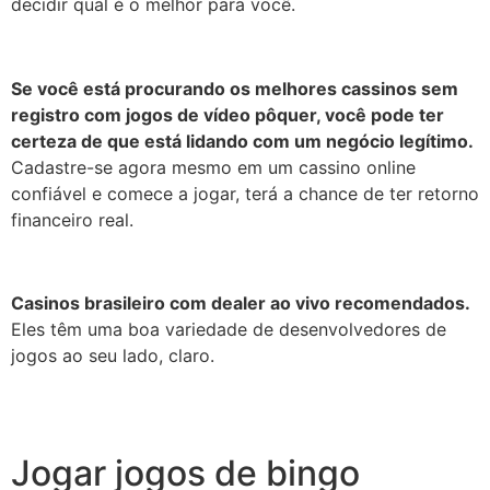
decidir qual é o melhor para você.
Jogar à Melhor Roleta Brasileiro
Se você está procurando os melhores cassinos sem
registro com jogos de vídeo pôquer, você pode ter
certeza de que está lidando com um negócio legítimo.
Cadastre-se agora mesmo em um cassino online
confiável e comece a jogar, terá a chance de ter retorno
financeiro real.
Melhor Caça Níqueis Online
Casinos brasileiro com dealer ao vivo recomendados.
Eles têm uma boa variedade de desenvolvedores de
jogos ao seu lado, claro.
Método Matemático Para Ganhar Na Melhor Roleta
Brasileiro
Jogar jogos de bingo